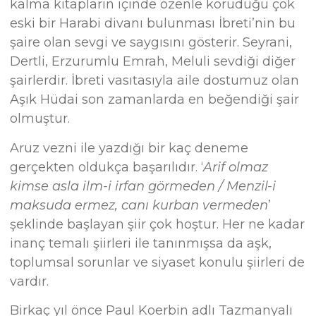
kalma kitapların içinde özenle koruduğu çok
eski bir Harabi divanı bulunması İbreti’nin bu
şaire olan sevgi ve saygısını gösterir. Seyrani,
Dertli, Erzurumlu Emrah, Meluli sevdiği diğer
şairlerdir. İbreti vasıtasıyla aile dostumuz olan
Aşık Hüdai son zamanlarda en beğendiği şair
olmuştur.
Aruz vezni ile yazdığı bir kaç deneme
gerçekten oldukça başarılıdır. ‘
Arif olmaz
kimse asla ilm-i irfan görmeden / Menzil-i
maksuda ermez, canı kurban vermeden
’
şeklinde başlayan şiir çok hoştur. Her ne kadar
inanç temalı şiirleri ile tanınmışsa da aşk,
toplumsal sorunlar ve siyaset konulu şiirleri de
vardır.
Birkaç yıl önce Paul Koerbin adlı Tazmanyalı