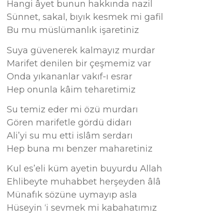
Hangi âyet bunun hakkında nazil
Sünnet, sakal, bıyık kesmek mi gafil
Bu mu müslümanlık işaretiniz
Suya güvenerek kalmayız murdar
Marifet denilen bir çeşmemiz var
Onda yıkananlar vakıf-ı esrar
Hep onunla kâim teharetimiz
Su temiz eder mi özü murdarı
Gören marifetle gördü didarı
Ali’yi su mu etti islâm serdarı
Hep buna mı benzer maharetiniz
Kul es’eli küm ayetin buyurdu Allah
Ehlibeyte muhabbet herşeyden âlâ
Münafık sözüne uymayıp asla
Hüseyin ‘i sevmek mi kabahatımız