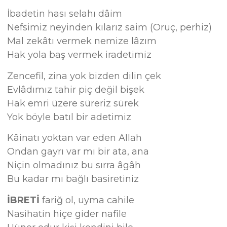
İbadetin hası selahı dâim
Nefsimiz neyinden kılarız saim (Oruç, perhiz)
Mal zekâtı vermek nemize lâzım
Hak yola baş vermek iradetimiz
Zencefil, zina yok bizden dilin çek
Evlâdımız tahir piç değil bişek
Hak emri üzere süreriz sürek
Yok böyle batıl bir adetimiz
Kâinatı yoktan var eden Allah
Ondan gayrı var mı bir ata, ana
Niçin olmadınız bu sırra âgâh
Bu kadar mı bağlı basiretiniz
İBRETİ
fariğ ol, uyma cahile
Nasihatin hiçe gider nafile