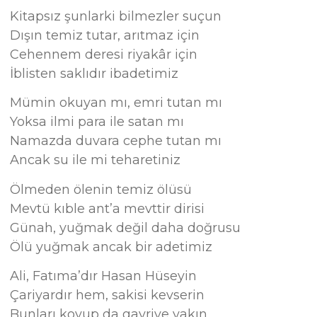
Kitapsız şunlarki bilmezler suçun
Dışın temiz tutar, arıtmaz için
Cehennem deresi riyakâr için
İblisten saklıdır ibadetimiz
Mümin okuyan mı, emri tutan mı
Yoksa ilmi para ile satan mı
Namazda duvara cephe tutan mı
Ancak su ile mi teharetiniz
Ölmeden ölenin temiz ölüsü
Mevtü kıble ant’a mevttir dirisi
Günah, yuğmak değil daha doğrusu
Ölü yuğmak ancak bir adetimiz
Ali, Fatıma’dır Hasan Hüseyin
Çariyardır hem, sakisi kevserin
Bunları koyup da gayriye yakın