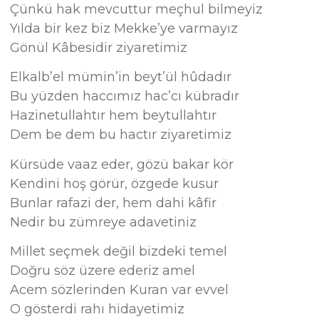
Çünkü hak mevcuttur meçhul bilmeyiz
Yılda bir kez biz Mekke’ye varmayız
Gönül Kâbesidir ziyaretimiz
Elkalb’el mümin’in beyt’ül hûdadır
Bu yüzden haccımız hac’cı kübradır
Hazinetullahtır hem beytullahtır
Dem be dem bu hactır ziyaretimiz
Kürsüde vaaz eder, gözü bakar kör
Kendini hoş görür, özgede kusur
Bunlar rafazi der, hem dahi kâfir
Nedir bu zümreye adavetiniz
Millet seçmek değil bizdeki temel
Doğru söz üzere ederiz amel
Acem sözlerinden Kuran var evvel
O gösterdi rahı hidayetimiz