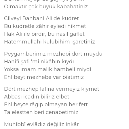
Olmaktır çok büyük kabahatiniz
Cilveyi Rahbani Ali’de kudret
Bu kudretle zâhir eyledi hikmet
Hak Ali ile birdir, bu nasıl gaflet
Hatemmullahi kulubihim işaretiniz
Peygamberimiz mezhebi dört müydü
Hanifi şafi ‘mi nikâhın kıydı
Yoksa imam malik hambeli miydi
Ehlibeyt mezhebe var biatımız
Dört mezhep lafına vermeyiz kıymet
Abbasi icadın biliriz elbet
Ehlibeyte râgıp olmayan her fert
Ta elestten beri cenabetimiz
Muhibbî evlâdız değiliz inkâr