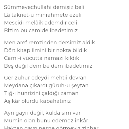
Sümmevechullahi demişiz beli
Lâ taknet-u minrahmete ezeli
Mescidi melâik ademdir celi
Bizim bu camide ibadetimiz
Men aref remzinden dersimiz aldık
Dört kitap ilmini bir nokta bildik
Cami-i vücutta namazı kıldık
Beş değil dem be dem ibadetimiz
Ger zuhur edeydi mehtii devran
Meydana çıkardı güruh-u şeytan
Tiğ-ı hunrizini çaldığı zaman
Aşikâr olurdu kabahatiniz
Ayrı gayrı değil, kulda sırrı var
Mümin olan bunu edemez inkâr
Haktan gayrı nesne görmeyiz zinhar