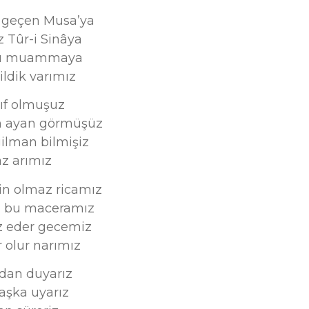
 geçen Musa’ya
 Tûr-i Sinâya
 bu muammaya
ildik varımız
ıf olmuşuz
n ayan görmüşüz
lman bilmişiz
az arımız
n olmaz ricamız
z bu maceramız
z eder gecemiz
 olur narımız
ndan duyarız
 aşka uyarız