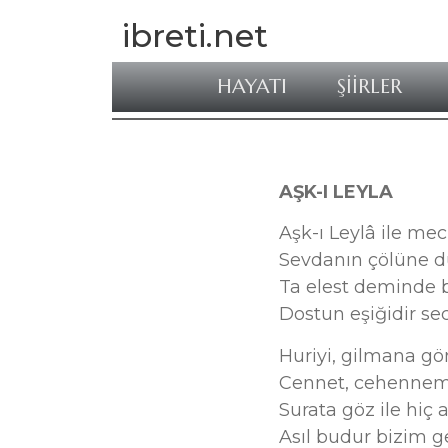
ibreti.net
HAYATI
ŞİİRLER
AŞK-I LEYLA
Aşk-ı Leylâ ile m
Sevdanın çölüne 
Ta elest deminde b
Dostun eşiğidir se
Huriyi, gilmana gö
Cennet, cehennem
Surata göz ile hiç
Asıl budur bizim g