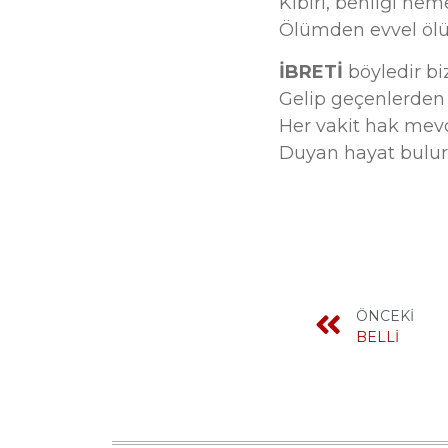
Kibiri, benliği hem
Ölümden evvel ölü
İBRETİ
böyledir bi
Gelip geçenlerde
Her vakit hak mev
Duyan hayat bulu
ÖNCEKİ
BELLİ