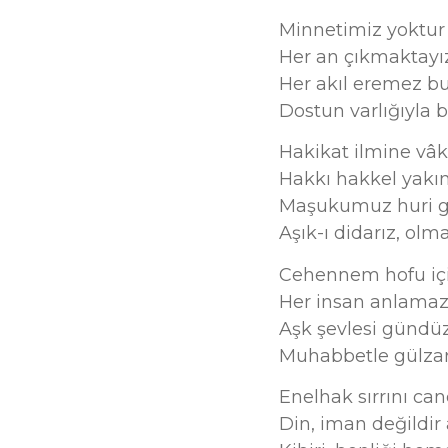
Minnetimiz yoktur
Her an çıkmaktayız
Her akıl eremez
Dostun varlığıyla b
Hakikat ilmine vâk
Hakkı hakkel yakı
Maşukumuz huri gi
Aşık-ı didarız, olm
Cehennem hofu içi
Her insan anlama
Aşk şevlesi gündü
Muhabbetle gülzar
Enelhak sırrını ca
Din, iman değildir