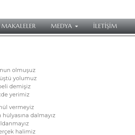
MAKALELER
MEDYA
İLETİŞİM
ecnun olmuşuz
düştü yolumuz
eli demişiz
cde yerimiz
nül vermeyiz
 hülyasına dalmayız
 aldanmayız
erçek halimiz