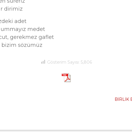
en süreriz
r dirimiz
zdeki adet
n ummayız medet
cut, gerekmez gaflet
r bizim sözümüz
Gösterim Sayısı:
5,806
BİRLİK