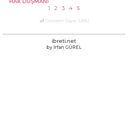
HAK DÜŞMANI
1
2
3
4
5
Gösterim Sayısı:
5,882
ibreti.net
by İrfan GÜREL