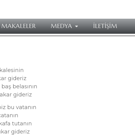
MAKALELER
MEDYA
İLETİŞİM
 kalesinin
ar gideriz
 baş belasının
 akar gideriz
biz bu vatanın
çatanın
afa tutanın
ıkar gideriz