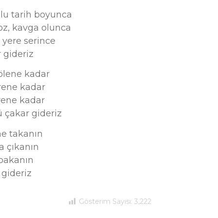
u tarih boyunca
z, kavga olunca
yere serince
 gideriz
ölene kadar
erene kadar
rene kadar
çakar gideriz
me takanın
a çıkanın
 bakanın
 gideriz
Gösterim Sayısı:
3,222