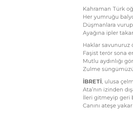
Kahraman Türk oğl
Her yumruğu balyo
Düşmanlara vurup 
Ayağına ipler takar
Haklar savunuruz 
Faşist terör sona 
Mutlu aydınlığı gö
Zulme süngümüzü 
İBRETİ
, ulusa çel
Ata’nın izinden dış
İleri gitmeyip geri
Canını ateşe yakar